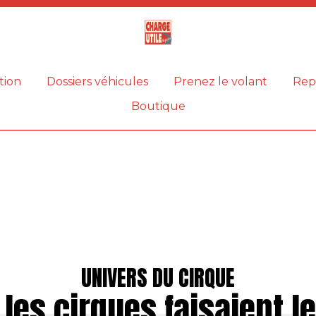
Magazine
Charge
utile
tion
Dossiers véhicules
Prenez le volant
Rep
Boutique
UNIVERS DU CIRQUE
les cirques faisaient l