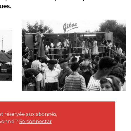
ues.
 est réservée aux abonnés.
bonné ?
Se connecter