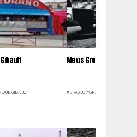
Gibault
Alexis Gruss
AOUL GIBAULT
#CIRQUE
#GRUSS
#N° 377 JUILLET