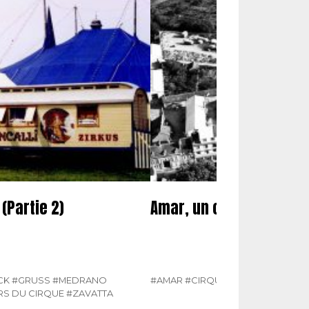
(Partie 2)
Amar, un cirque de tout
CK
#GRUSS
#MEDRANO
#AMAR
#CIRQUE
#N° 309 NOVEMB
RS DU CIRQUE
#ZAVATTA