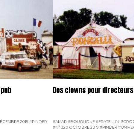
 pub
Des clowns pour directeurs 
DÉCEMBRE 2019
#PINDER
#AMAR
#BOUGLIONE
#FRATELLINI
#GRO
#N° 320 OCTOBRE 2019
#PINDER
#UNIVE