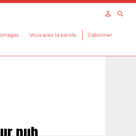
ortages
Vous avez la parole
S'abonner
eur pub