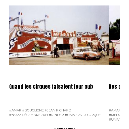
Quand les cirques faisaient leur pub
Des clow
#AMAR
#BOUGLIONE
#JEAN RICHARD
#AMAR
#BO
#N°322 DÉCEMBRE 2019
#PINDER
#UNIVERS DU CIRQUE
#MEDRANO
#UNIVERS D