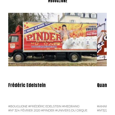
#BOUGLIONE
Frédéric Edelstein
Quand le
#BOUGLIONE
#FRÉDÉRIC EDELSTEIN
#MEDRANO
#AMAR
#BO
#N° 324 FÉVRIER 2020
#PINDER
#UNIVERS DU CIRQUE
#N°322 DÉC