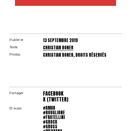
13 SEPTEMBRE 2019
Publié le
CHRISTIAN BONER
Texte
CHRISTIAN BONER, DROITS RÉSERVÉS
Photos
FACEBOOK
Partager
X (TWITTER)
#AMAR
Et aussi
#BOUGLIONE
#FRATELLINI
#GROCK
#GRUSS