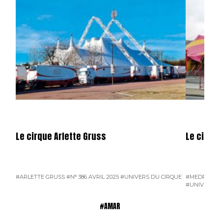
Le cirque Arlette Gruss
Le cirqu
#ARLETTE GRUSS
#N° 386 AVRIL 2025
#UNIVERS DU CIRQUE
#MEDRANO
#UNIVERS D
#AMAR