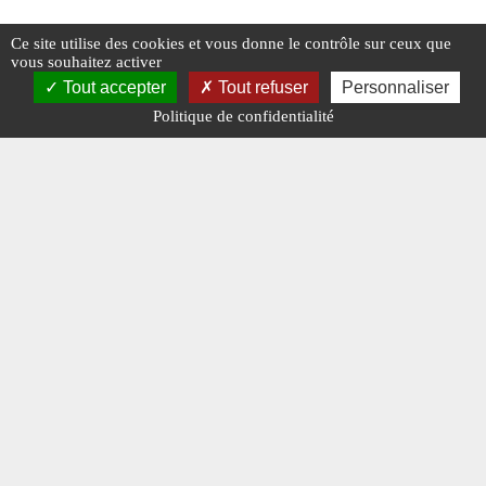
#FRATELLINI
Ce site utilise des cookies et vous donne le contrôle sur ceux que
vous souhaitez activer
Tout accepter
Tout refuser
Personnaliser
Politique de confidentialité
Zavatta, Fratellini, Lanzac…
Des clow
#CIRQUE
#FRATELLINI
#LANZAC
#N° 350 AVRIL 2022
#AMAR
#BO