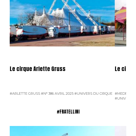
Le cirque Arlette Gruss
Le cirqu
#ARLETTE GRUSS
#N° 386 AVRIL 2025
#UNIVERS DU CIRQUE
#MEDRANO
#UNIVERS D
#FRATELLINI