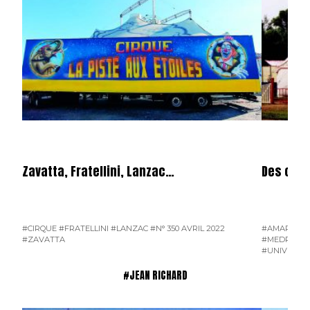
Zavatta, Fratellini, Lanzac…
Des clow
#CIRQUE
#FRATELLINI
#LANZAC
#N° 350 AVRIL 2022
#AMAR
#BO
#ZAVATTA
#MEDRANO
#UNIVERS D
#JEAN RICHARD