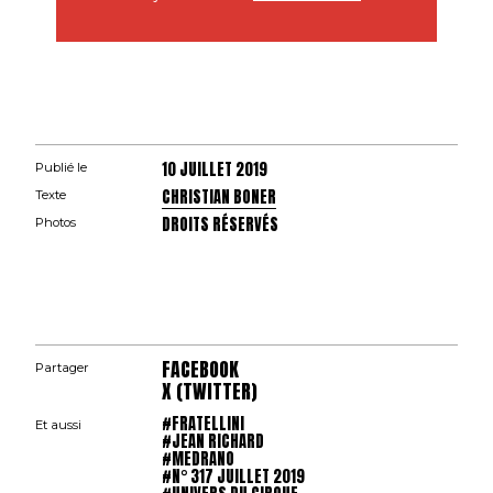
10 JUILLET 2019
Publié le
CHRISTIAN BONER
Texte
DROITS RÉSERVÉS
Photos
FACEBOOK
Partager
X (TWITTER)
#FRATELLINI
Et aussi
#JEAN RICHARD
#MEDRANO
#N° 317 JUILLET 2019