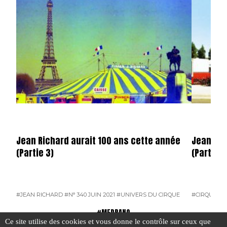
Jean Richard aurait 100 ans cette année
Jean Ric
(Partie 3)
(Partie 2
#JEAN RICHARD
#N° 340 JUIN 2021
#UNIVERS DU CIRQUE
#CIRQUE
#J
#MEDRANO
Ce site utilise des cookies et vous donne le contrôle sur ceux que