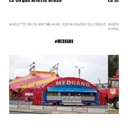
#ARLETTE GRUSS
#N° 386 AVRIL 2025
#UNIVERS DU CIRQUE
#MEDRANO
#UNIVERS D
#MEDRANO