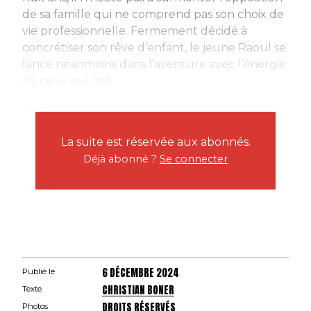
de sa famille qui ne comprend pas son choix de
vie professionnelle. Fermement décidé à
concrétiser son rêve d’enfant, le jeune Raoul se
lance néanmoins dans l’aventure avec l’énergie
de ceux qui ont...
La suite est réservée aux abonnés.
Déjà abonné ?
Se connecter
6 DÉCEMBRE 2024
Publié le
CHRISTIAN BONER
Texte
DROITS RÉSERVÉS
Photos