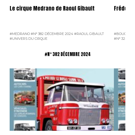
Le cirque Medrano de Raoul Gibault
Frédéric
#MEDRANO
#N° 382 DÉCEMBRE 2024
#RAOUL GIBAULT
#BOUGLION
#UNIVERS DU CIRQUE
#N° 324 FÉV
#N° 382 DÉCEMBRE 2024