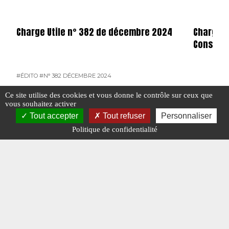
Charge Utile n° 382 de décembre 2024
Charge u
Consulta
#ÉDITO
#N° 382 DÉCEMBRE 2024
#N° 382 DÉ
Ce site utilise des cookies et vous donne le contrôle sur ceux que
vous souhaitez activer
Tout accepter
Tout refuser
Personnaliser
#RAOUL GIBAULT
Politique de confidentialité