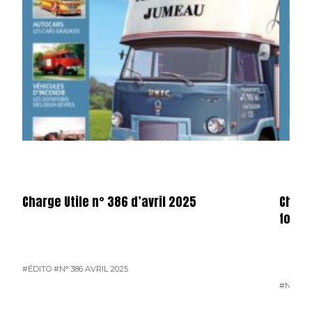
Charge Utile n° 386 d’avril 2025
Charg
forma
#ÉDITO
#N° 386 AVRIL 2025
#N° 386