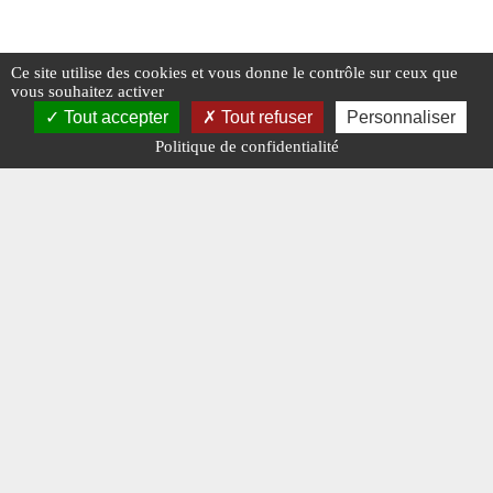
Ce site utilise des cookies et vous donne le contrôle sur ceux que
#ÉDITO
#N° 387 MAI 2025
#ÉDITO
vous souhaitez activer
Tout accepter
Tout refuser
Personnaliser
Politique de confidentialité
#N° 382 DÉCEMBRE 2024