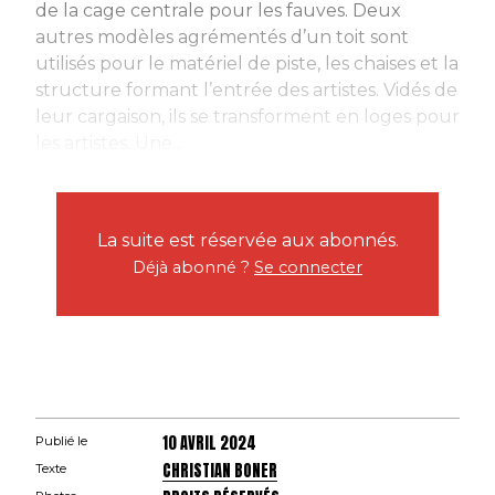
de la cage centrale pour les fauves. Deux
autres modèles agrémentés d’un toit sont
utilisés pour le matériel de piste, les chaises et la
structure formant l’entrée des artistes. Vidés de
leur cargaison, ils se transforment en loges pour
les artistes. Une...
La suite est réservée aux abonnés.
Déjà abonné ?
Se connecter
10 AVRIL 2024
Publié le
CHRISTIAN BONER
Texte