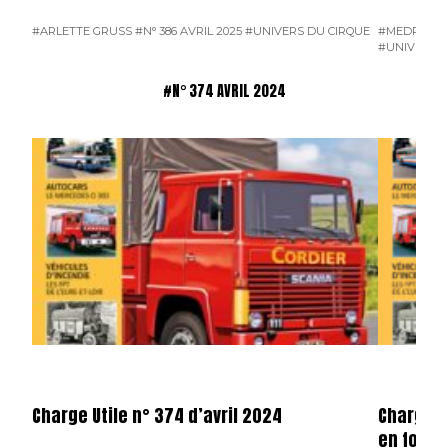
#ARLETTE GRUSS
#N° 386 AVRIL 2025
#UNIVERS DU CIRQUE
#MEDRANO
#UNIVERS D
#N° 374 AVRIL 2024
Charge Utile n° 374 d’avril 2024
Charge u
en forma