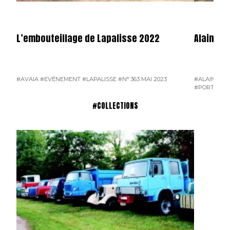
L’embouteillage de Lapalisse 2022
Alain Ca
#AVAIA
#EVÉNEMENT
#LAPALISSE
#N° 363 MAI 2023
#ALAIN CA
#PORTRAIT 
#COLLECTIONS