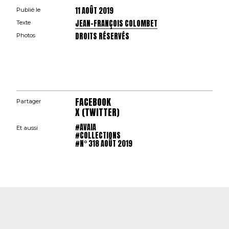
11 AOÛT 2019
Publié le
JEAN-FRANÇOIS COLOMBET
Texte
DROITS RÉSERVÉS
Photos
FACEBOOK
Partager
X (TWITTER)
#AVAIA
Et aussi
#COLLECTIONS
#N° 318 AOÛT 2019