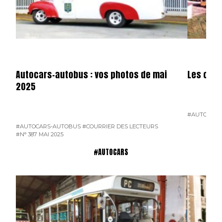
Autocars-autobus : vos photos de mai
Les cars
2025
#AUTOCARS
#AUTOCARS-AUTOBUS
#COURRIER DES LECTEURS
#N° 387 MAI 2025
#AUTOCARS