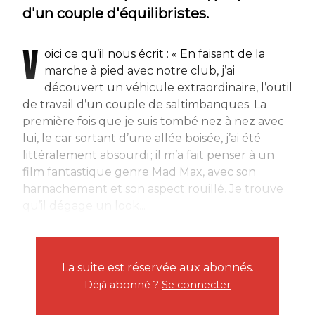
d'un couple d'équilibristes.
V
oici ce qu’il nous écrit : « En faisant de la
marche à pied avec notre club, j’ai
découvert un véhicule extraordinaire, l’outil
de travail d’un couple de saltimbanques. La
première fois que je suis tombé nez à nez avec
lui, le car sortant d’une allée boisée, j’ai été
littéralement absourdi ; il m’a fait penser à un
film fantastique genre Mad Max, avec son
harnachement et son aspect rouillé. Je trouve
qu’il dégage un look...
La suite est réservée aux abonnés.
Déjà abonné ?
Se connecter