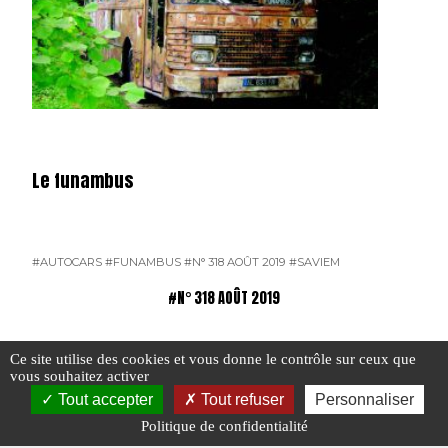
Le funambus
#AUTOCARS
#FUNAMBUS
#N° 318 AOÛT 2019
#SAVIEM
#N° 318 AOÛT 2019
Ce site utilise des cookies et vous donne le contrôle sur ceux que
vous souhaitez activer
Tout accepter
Tout refuser
Personnaliser
Politique de confidentialité