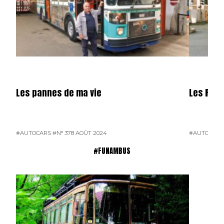
Les pannes de ma vie
Les R 31
#AUTOCARS
#N° 378 AOÛT 2024
#AUTOCARS
#FUNAMBUS