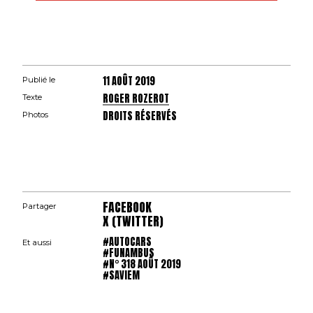
11 AOÛT 2019
Publié le
ROGER ROZEROT
Texte
DROITS RÉSERVÉS
Photos
FACEBOOK
Partager
X (TWITTER)
#AUTOCARS
Et aussi
#FUNAMBUS
#N° 318 AOÛT 2019
#SAVIEM