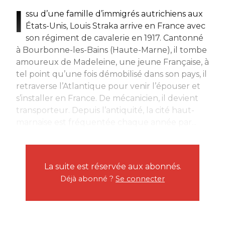
I
ssu d’une famille d’immigrés autrichiens aux
États-Unis, Louis Straka arrive en France avec
son régiment de cavalerie en 1917. Cantonné
à Bourbonne-les-Bains (Haute-Marne), il tombe
amoureux de Madeleine, une jeune Française, à
tel point qu’une fois démobilisé dans son pays, il
retraverse l’Atlantique pour venir l’épouser et
s’installer en France. De mécanicien, il devient
transporteur. Depuis l’antiquité, la cité haut-
marnaise est fréquentée chaque année par...
La suite est réservée aux abonnés.
Déjà abonné ?
Se connecter