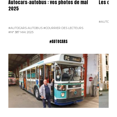
Autocars-autobus : vos photos de mai
Les cars
2025
#AUTOCARS
#AUTOCARS-AUTOBUS
#COURRIER DES LECTEURS
#N° 387 MAI 2025
#AUTOCARS