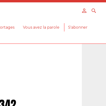
ortages
Vous avez la parole
S'abonner
 342