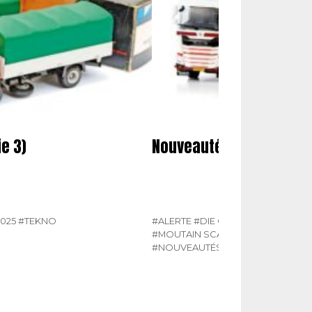
e 3)
Nouveautés miniatures
2025
#TEKNO
#ALERTE
#DIE CAST MASTERS
#HE
#MOUTAIN SCALE MANUFACTURIN
#NOUVEAUTÉS MINIATURES
#NZG