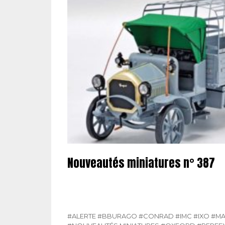
Nouveautés miniatures n° 387
#ALERTE
#BBURAGO
#CONRAD
#IMC
#IXO
#M