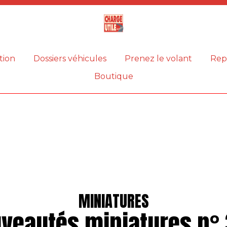
Magazine
Charge
utile
tion
Dossiers véhicules
Prenez le volant
Rep
Boutique
MINIATURES
veautés miniatures n°