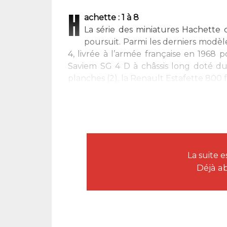
H
achette : 1 à 8
La série des miniatures Hachette c
poursuit. Parmi les derniers modèl
4, livrée à l’armée française en 1968 
Saviem SG 4 D à châssis long doté du
planches (2), la Renault Estafette 800 f
La suite 
Déjà a