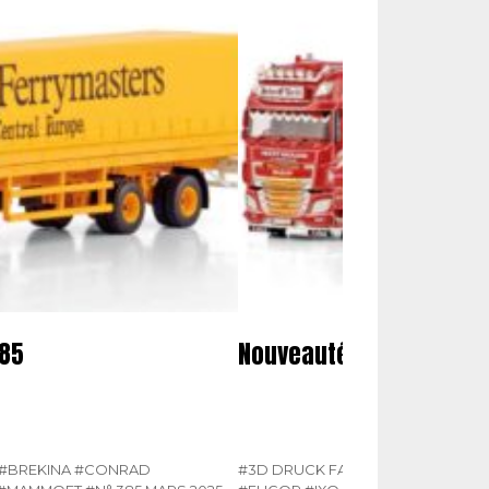
385
Nouveautés miniatures
#BREKINA
#CONRAD
#3D DRUCK FACTORY
#BREKINA
#