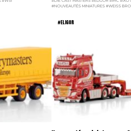
X
#WSI
#DIE CAST MASTERS
#ELIGOR
#IMC
#IXO
#NOUVEAUTÉS MINIATURES
#WEISS BRO
#ELIGOR