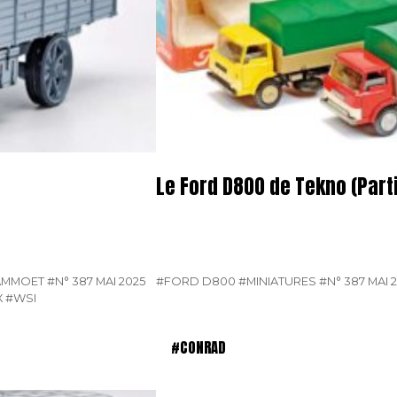
Le Ford D800 de Tekno (Parti
AMMOET
#N° 387 MAI 2025
#FORD D800
#MINIATURES
#N° 387 MAI 
X
#WSI
#CONRAD