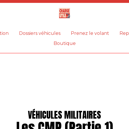
Magazine
Charge
utile
tion
Dossiers véhicules
Prenez le volant
Rep
Boutique
VÉHICULES MILITAIRES
Les CMP (Partie 1)