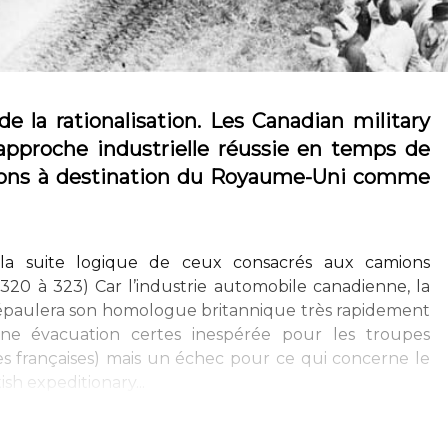
e la rationalisation. Les Canadian military
approche industrielle réussie en temps de
ions à destination du Royaume-Uni comme
t la suite logique de ceux consacrés aux camions
 320 à 323) Car l’industrie automobile canadienne, la
paulera son homologue britannique très rapidement
ne évacuation certes inespérée pour les troupes
es françaises) mais un échec pour ce qui concerne le
sh expeditionary...