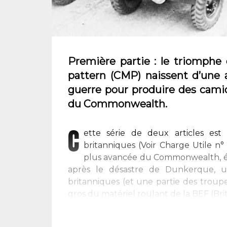
Première partie : le triomphe d
pattern (CMP) naissent d’une 
guerre pour produire des cam
du Commonwealth.
C
ette série de deux articles es
britanniques (Voir Charge Utile n°
plus avancée du Commonwealth, é
après le désastre de Dunkerque, u
britanniques (et une partie des troup
gros du matériel roulant de la BEF (Briti