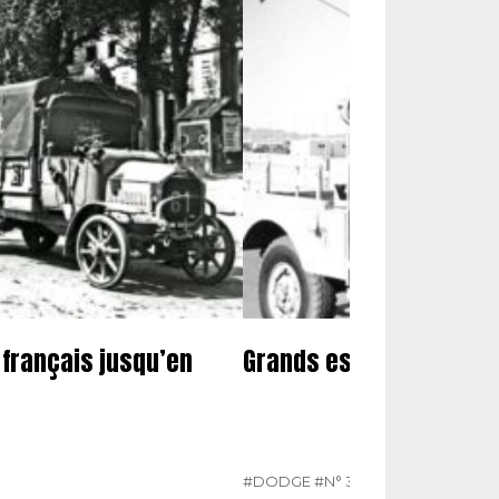
 français jusqu’en
Grands espaces et sable
#DODGE
#N° 386 AVRIL 2025
#VÉHI