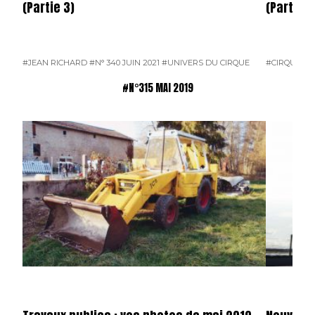
(Partie 3)
(Partie 2
#JEAN RICHARD
#N° 340 JUIN 2021
#UNIVERS DU CIRQUE
#CIRQUE
#J
#N°315 MAI 2019