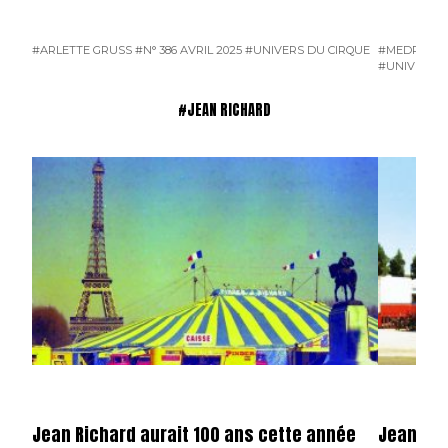
#ARLETTE GRUSS
#N° 386 AVRIL 2025
#UNIVERS DU CIRQUE
#MEDRANO
#UNIVERS D
#JEAN RICHARD
Jean Richard aurait 100 ans cette année
Jean Ric