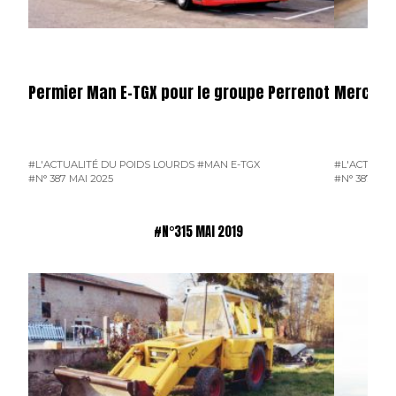
Permier Man E-TGX pour le groupe Perrenot
Mercede
#L'ACTUALITÉ DU POIDS LOURDS
#MAN E-TGX
#L'ACTUALI
#N° 387 MAI 2025
#N° 387 MAI
#N°315 MAI 2019