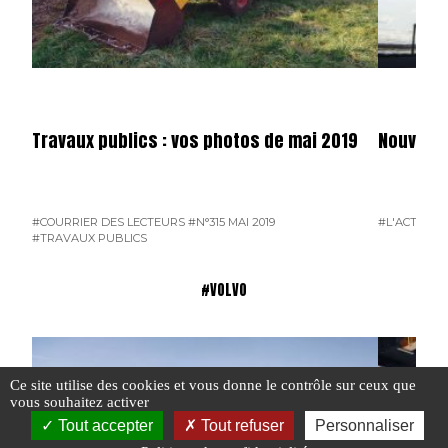
Travaux publics : vos photos de mai 2019
Nouveaux
#COURRIER DES LECTEURS
#N°315 MAI 2019
#L'ACTUALI
#TRAVAUX PUBLICS
#VOLVO
Ce site utilise des cookies et vous donne le contrôle sur ceux que
vous souhaitez activer
Tout accepter
Tout refuser
Personnaliser