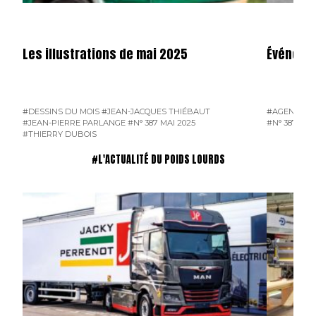
Les illustrations de mai 2025
Événeme
#DESSINS DU MOIS
#JEAN-JACQUES THIÉBAUT
#AGENDA
#
#JEAN-PIERRE PARLANGE
#N° 387 MAI 2025
#N° 387 MAI
#THIERRY DUBOIS
#L'ACTUALITÉ DU POIDS LOURDS