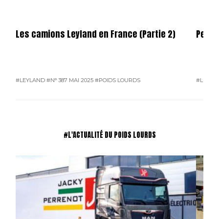
Les camions Leyland en France (Partie 2)
Permi
#LEYLAND
#N° 387 MAI 2025
#POIDS LOURDS
#L'ACTU
#L'ACTUALITÉ DU POIDS LOURDS