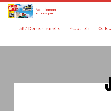
Panneau de gestion des cookies
Actuellement
en kiosque
387-Dernier numéro
Actualités
Collec