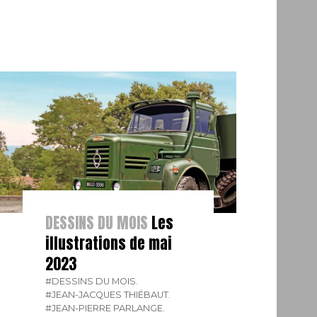
DESSINS DU MOIS
Les
illustrations de mai
2023
#DESSINS DU MOIS.
#JEAN-JACQUES THIÉBAUT.
#JEAN-PIERRE PARLANGE.