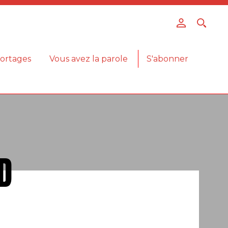
ortages
Vous avez la parole
S'abonner
D