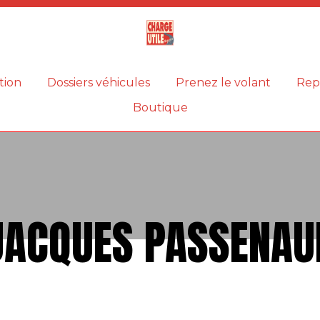
Magazine
Charge
utile
tion
Dossiers véhicules
Prenez le volant
Rep
Boutique
JACQUES PASSENAU