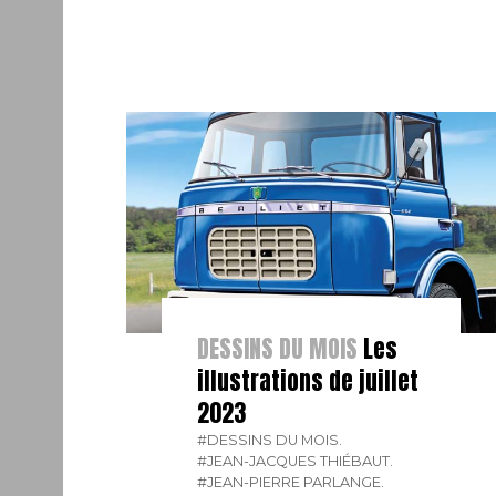
DESSINS DU MOIS
Les
illustrations de juillet
2023
#DESSINS DU MOIS.
#JEAN-JACQUES THIÉBAUT.
#JEAN-PIERRE PARLANGE.