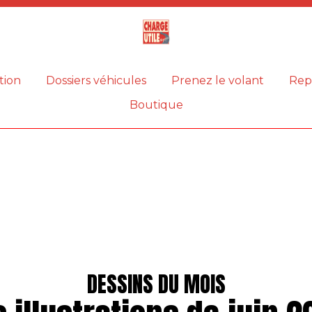
Magazine
Charge
utile
tion
Dossiers véhicules
Prenez le volant
Rep
Boutique
DESSINS DU MOIS