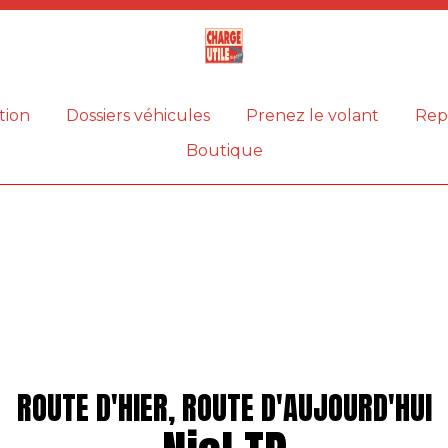
Magazine
Charge
utile
tion
Dossiers véhicules
Prenez le volant
Rep
Boutique
ROUTE D'HIER, ROUTE D'AUJOURD'HUI