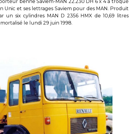
e porteur benne Saviem-MAN 22.230 DH 6 x 4 a troqué
un Unic et ses lettrages Saviem pour des MAN. Produit
ar un six cylindres MAN D 2356 HMX de 10,69 litres
ortalisé le lundi 29 juin 1998.