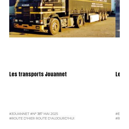
Les transports Jouannet
Les e
#JOUANNET
#N° 387 MAI 2025
#EAM
#
#ROUTE D'HIER ROUTE D'AUJOURD'HUI
#ROUTE