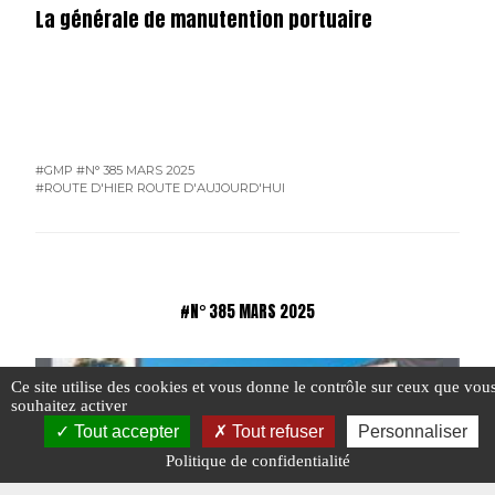
La générale de manutention portuaire
#GMP
#N° 385 MARS 2025
#ROUTE D'HIER ROUTE D'AUJOURD'HUI
#N° 385 MARS 2025
Ce site utilise des cookies et vous donne le contrôle sur ceux que vou
souhaitez activer
Tout accepter
Tout refuser
Personnaliser
R
Politique de confidentialité