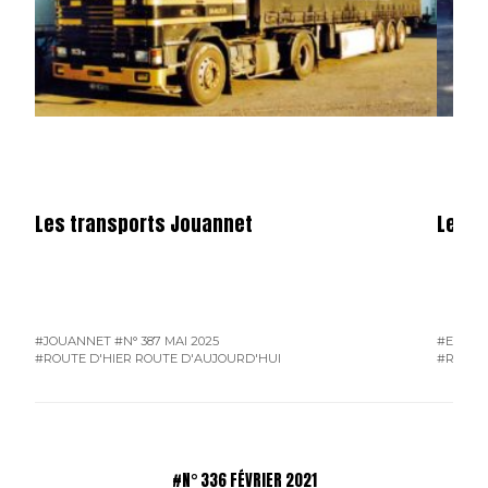
Les transports Jouannet
Les e
#JOUANNET
#N° 387 MAI 2025
#EAM
#
#ROUTE D'HIER ROUTE D'AUJOURD'HUI
#ROUTE
#N° 336 FÉVRIER 2021