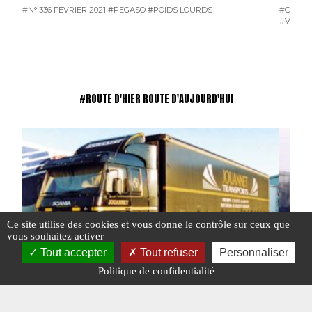
#N° 336 FÉVRIER 2021
#PEGASO
#POIDS LOURDS
#COURR
#VOUS 
#ROUTE D'HIER ROUTE D'AUJOURD'HUI
Ce site utilise des cookies et vous donne le contrôle sur ceux que
vous souhaitez activer
Tout accepter
Tout refuser
Personnaliser
Politique de confidentialité