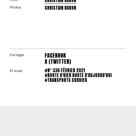
CHRISTIAN BARON
CHRISTIAN BARON
Photos
FACEBOOK
Partager
X (TWITTER)
#N° 336 FÉVRIER 2021
Et aussi
#ROUTE D'HIER ROUTE D'AUJOURD'HUI
#TRANSPORTS CORDIER