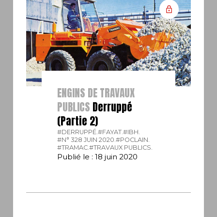
ENGINS DE TRAVAUX
PUBLICS
Derruppé
(Partie 2)
#DERRUPPÉ.
#FAYAT.
#IBH.
#N° 328 JUIN 2020.
#POCLAIN.
#TRAMAC.
#TRAVAUX PUBLICS.
Publié le : 18 juin 2020