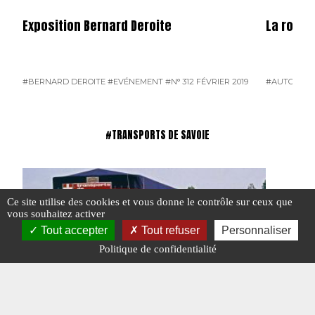
Exposition Bernard Deroite
La route
#BERNARD DEROITE
#EVÉNEMENT
#N° 312 FÉVRIER 2019
#AUTOCARS
#TRANSPORTS DE SAVOIE
Ce site utilise des cookies et vous donne le contrôle sur ceux que
vous souhaitez activer
Tout accepter
Tout refuser
Personnaliser
Politique de confidentialité