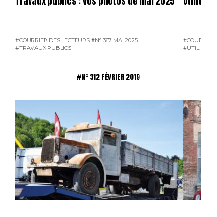
Travaux publics : vos photos de mai 2025
Utilitai
#COURRIER DES LECTEURS
#N° 387 MAI 2025
#COURRIER 
#TRAVAUX PUBLICS
#UTILITAIR
#N° 312 FÉVRIER 2019