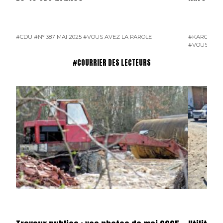
#CDU
#N° 387 MAI 2025
#VOUS AVEZ LA PAROLE
#KAROSA
#N
#VOUS AVEZ
#COURRIER DES LECTEURS