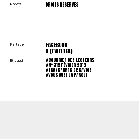
DROITS RÉSERVÉS
Photos
FACEBOOK
Partager
X (TWITTER)
#COURRIER DES LECTEURS
Et aussi
#N° 312 FÉVRIER 2019
#TRANSPORTS DE SAVOIE
#VOUS AVEZ LA PAROLE