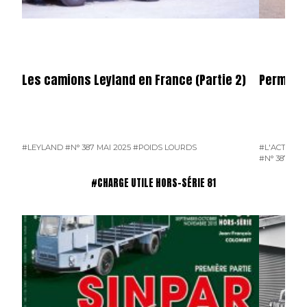
Les camions Leyland en France (Partie 2)
Permier 
#LEYLAND
#N° 387 MAI 2025
#POIDS LOURDS
#L'ACTUALI
#N° 387 MAI
#CHARGE UTILE HORS-SÉRIE 81