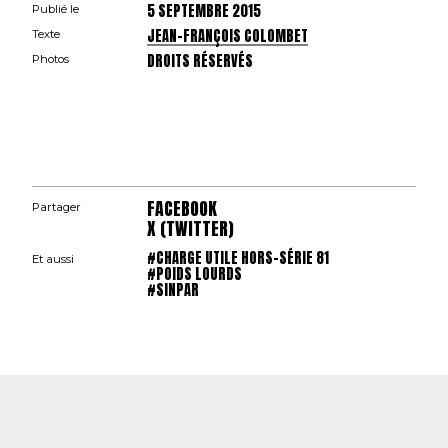
5 SEPTEMBRE 2015
Publié le
JEAN-FRANÇOIS COLOMBET
Texte
DROITS RÉSERVÉS
Photos
FACEBOOK
Partager
X (TWITTER)
#CHARGE UTILE HORS-SÉRIE 81
Et aussi
#POIDS LOURDS
#SINPAR