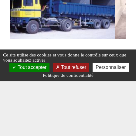
Ce site utilise des cookies et vous donne le contrôle sur ceux que
vous souhaitez activer
Les camions Leyland en France (Partie 2)
Les cami
Tout accepter
Tout refuser
Personnaliser
Politique de confidentialité
#LEYLAND
#N° 387 MAI 2025
#POIDS LOURDS
#LEYLAND
#
#SINPAR