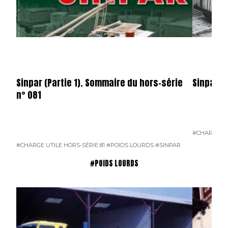
Sinpar (Partie 1). Sommaire du hors-série
Sinpar (P
n° 081
#CHARGE UT
#CHARGE UTILE HORS-SÉRIE 81
#POIDS LOURDS
#SINPAR
#POIDS LOURDS