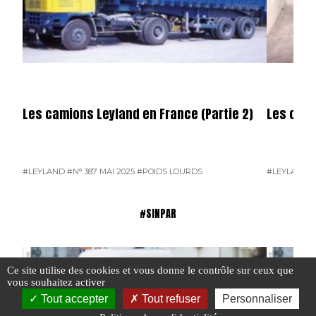
Les camions Leyland en France (Partie 2)
Les cami
#LEYLAND
#N° 387 MAI 2025
#POIDS LOURDS
#LEYLAND
#
#SINPAR
Ce site utilise des cookies et vous donne le contrôle sur ceux que
vous souhaitez activer
Tout accepter
Tout refuser
Personnaliser