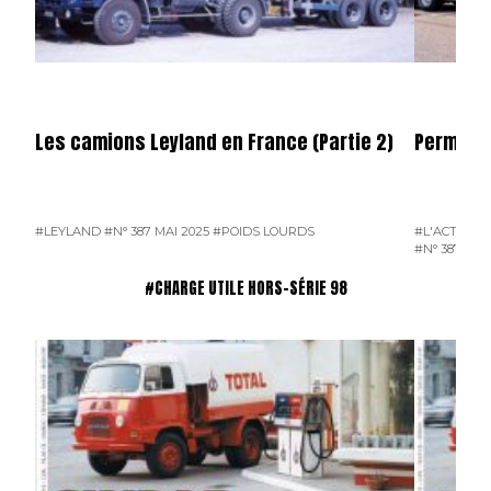
Les camions Leyland en France (Partie 2)
Permier 
#LEYLAND
#N° 387 MAI 2025
#POIDS LOURDS
#L'ACTUALI
#N° 387 MAI
#CHARGE UTILE HORS-SÉRIE 98