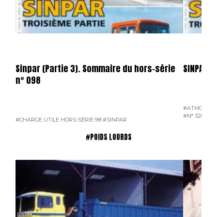
Sinpar (Partie 3). Sommaire du hors-série
SINPAR
n° 098
#ATMOSPH
#N° 328 JUI
#CHARGE UTILE HORS-SÉRIE 98
#SINPAR
#POIDS LOURDS