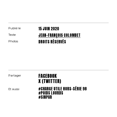
15 JUIN 2020
Publié le
JEAN-FRANÇOIS COLOMBET
Texte
DROITS RÉSERVÉS
Photos
FACEBOOK
Partager
X (TWITTER)
#CHARGE UTILE HORS-SÉRIE 98
Et aussi
#POIDS LOURDS
#SINPAR