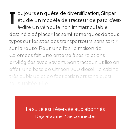
T
oujours en quête de diversification, Sinpar
étudie un modèle de tracteur de parc, c’est-
à-dire un véhicule non immatriculable
destiné à déplacer les semi-remorques de tous
types sur les sites des transporteurs, sans sortir
sur la route. Pour une fois, la maison de
Colombes fait une entorse à ses relations
privilégiées avec Saviem. Son tracteur utilise en
effet une base de Citroën 700 diesel. La cabine,
très cubique et de fabrication artisanale, est
sous-traitée. Elle...
La suite est réservée aux abonnés.
Déjà abonné ?
Se connecter