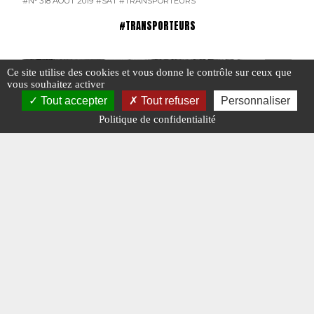
#N° 318 AOÛT 2019
#SAT
#TRANSPORTEURS
#TRANSPORTEURS
Ce site utilise des cookies et vous donne le contrôle sur ceux que
vous souhaitez activer
Tout accepter
Tout refuser
Personnaliser
Politique de confidentialité
Les transports Galtier
Les tra
#GALTIER
#N° 387 MAI 2025
#TRANSPORTEURS
#JUMEAU
#