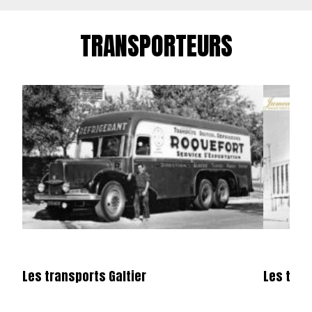
TRANSPORTEURS
Les transports Galtier
Les tra