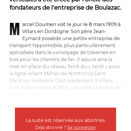
fondateurs de l'entreprise de Boulazac.
M
arcel Doumen voit le jour le 8 mars 1909 à
Villars en Dordogne. Son père Jean-
Eymard possède une petite entreprise de
transport hippomobile, plus particulièrement
spécialisée dans le convoyage de traverses en
bois pour les chemins de fer. Il assure ainsi la
mise en place du réseau ferré du « tacot » pour
la ligne reliant Milhac-de-Nontron à Saint-
Pardoux-la-Rivière. C’est également à Villars
qu’il exploite depuis 1893 une petite carrière de
pierre tendre, dont il...
La suite est réservée aux abonnés.
Déjà abonné ?
Se connecter