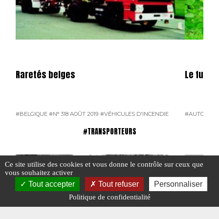
Raretés belges
Le funa
#BELGIQUE
#N° 318 AOÛT 2019
#VÉHICULES D'INCENDIE
#AUTOCARS
#TRANSPORTEURS
Ce site utilise des cookies et vous donne le contrôle sur ceux que
vous souhaitez activer
Tout accepter
Tout refuser
Personnaliser
Politique de confidentialité