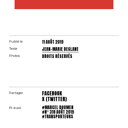
11 AOÛT 2019
Publié le
JEAN-MARIE DEGLANE
Texte
DROITS RÉSERVÉS
Photos
FACEBOOK
Partager
X (TWITTER)
#MARCEL DOUMEN
Et aussi
#N° 318 AOÛT 2019
#TRANSPORTEURS