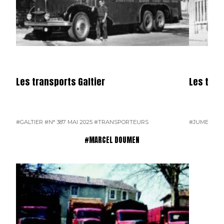
Les transports Galtier
Les tra
#GALTIER
#N° 387 MAI 2025
#TRANSPORTEURS
#JUMEAU
#
#MARCEL DOUMEN