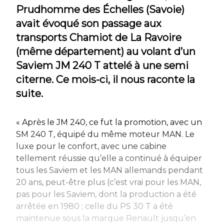
Prudhomme des Échelles (Savoie)
avait évoqué son passage aux
transports Chamiot de La Ravoire
(même département) au volant d’un
Saviem JM 240 T attelé à une semi
citerne. Ce mois-ci, il nous raconte la
suite.
« Après le JM 240, ce fut la promotion, avec un
SM 240 T, équipé du même moteur MAN. Le
luxe pour le confort, avec une cabine
tellement réussie qu’elle a continué à équiper
tous les Saviem et les MAN allemands pendant
20 ans, peut-être plus (c’est vrai pour les MAN,
pas pour les Saviem, dont la production a été
arrêtée en 1980 ; celle du PS 30 T a été
maintenue sous la marque Renault jusqu’en