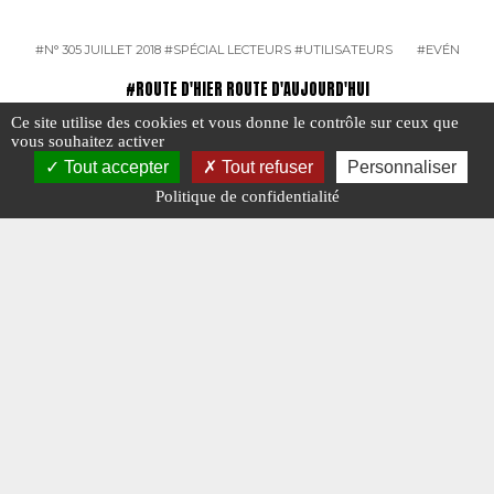
#N° 305 JUILLET 2018
#SPÉCIAL LECTEURS
#UTILISATEURS
#EVÉNEME
#ROUTE D'HIER ROUTE D'AUJOURD'HUI
Ce site utilise des cookies et vous donne le contrôle sur ceux que
vous souhaitez activer
Tout accepter
Tout refuser
Personnaliser
Politique de confidentialité
Les transports Jouannet
Les entr