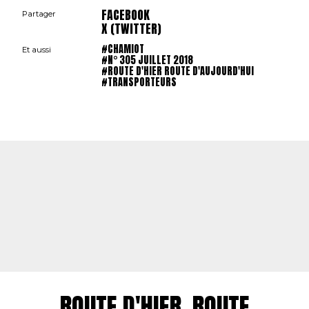
FACEBOOK
Partager
X (TWITTER)
#CHAMIOT
Et aussi
#N° 305 JUILLET 2018
#ROUTE D'HIER ROUTE D'AUJOURD'HUI
#TRANSPORTEURS
ROUTE D'HIER, ROUTE