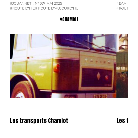
#JOUANNET
#N° 387 MAI 2025
#EAM
#ENT
#ROUTE D'HIER ROUTE D'AUJOURD'HUI
#ROUTE D'H
#CHAMIOT
Les transports Chamiot
Les tran