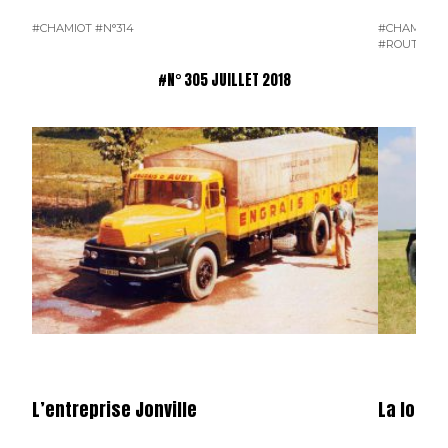
#CHAMIOT
#N°314
#CHAMIOT
#
#ROUTE D'H
#N° 305 JUILLET 2018
L’entreprise Jonville
La locom