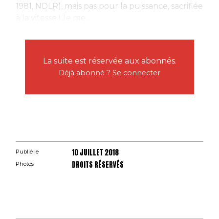
1981, NDLR), mais pas pour la puissance, sacrifiée
à la vitesse ! Je me...
La suite est réservée aux abonnés.
Déjà abonné ?
Se connecter
10 JUILLET 2018
Publié le
DROITS RÉSERVÉS
Photos