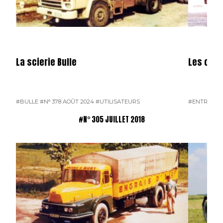
La scierie Bulle
Les carr
#BULLE
#N° 378 AOÛT 2024
#UTILISATEURS
#ENTREPRI
#N° 305 JUILLET 2018