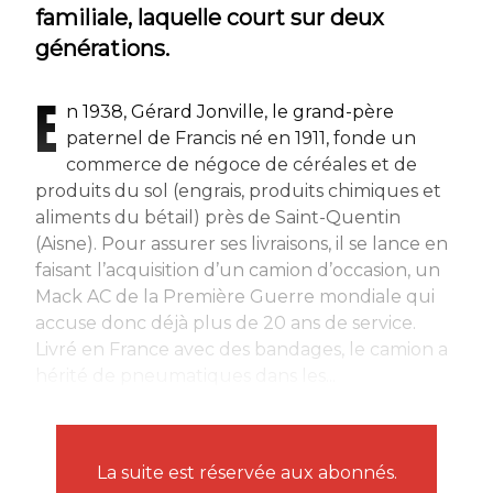
familiale, laquelle court sur deux
générations.
E
n 1938, Gérard Jonville, le grand-père
paternel de Francis né en 1911, fonde un
commerce de négoce de céréales et de
produits du sol (engrais, produits chimiques et
aliments du bétail) près de Saint-Quentin
(Aisne). Pour assurer ses livraisons, il se lance en
faisant l’acquisition d’un camion d’occasion, un
Mack AC de la Première Guerre mondiale qui
accuse donc déjà plus de 20 ans de service.
Livré en France avec des bandages, le camion a
hérité de pneumatiques dans les...
La suite est réservée aux abonnés.