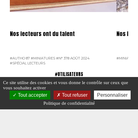
Nos lecteurs ont du talent
Nos lect
#AUTHO 87
#MINIATURES
#N° 378 AOÛT 2024
#MINIATUR
#SPÉCIAL LECTEURS
#UTILISATEURS
Ce site utilise des cookies et vous donne le contrôle sur ceux que
vous souhaitez activer
Tout accepter
Tout refuser
Personnaliser
Politique de confidentialité