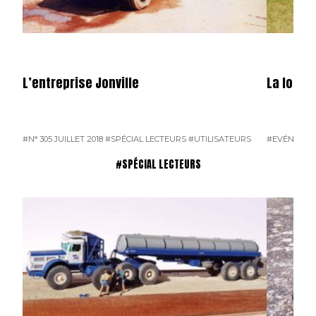
L’entreprise Jonville
La locom
#N° 305 JUILLET 2018
#SPÉCIAL LECTEURS
#UTILISATEURS
#EVÉNEME
#SPÉCIAL LECTEURS