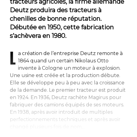
tracteurs agricoles, la firme allemande
Deutz produira des tracteurs à
chenilles de bonne réputation.
Débutée en 1950, cette fabrication
s’achèvera en 1980.
L
a création de l’entreprise Deutz remonte à
1864 quand un certain Nikolaus Otto
invente à Cologne un moteur à explosion.
Une usine est créée et la production débute.
Elle se développe peu à peu avec la croissance
de la demande. Le premier tracteur est produit
en 1924. En 1936, Deutz rachète Magirus pour
fabriquer des camions équipés de ses moteurs.
En 1938, après avoir introduit de multiples
perfectionnements techniques et après avoir
changé plusieurs fois de nom,...