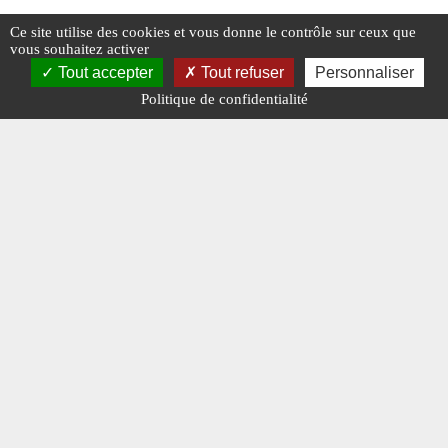
Ce site utilise des cookies et vous donne le contrôle sur ceux que
vous souhaitez activer
Tout accepter
Tout refuser
Personnaliser
Politique de confidentialité
Photos souvenirs du n°339
Poids lo
#N° 339 MAI 2021
#SOUVENIRS
#COURRIER 
#POIDS LO