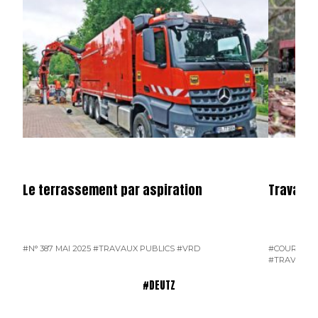
Le terrassement par aspiration
Travaux 
#N° 387 MAI 2025
#TRAVAUX PUBLICS
#VRD
#COURRIER 
#TRAVAUX 
#DEUTZ