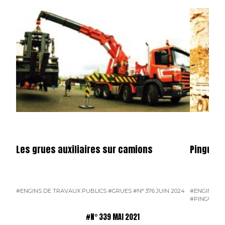
Les grues auxiliaires sur camions
Pinguely
#ENGINS DE TRAVAUX PUBLICS
#GRUES
#N° 376 JUIN 2024
#ENGINS DE
#PINGUELY
#N° 339 MAI 2021