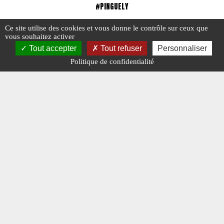
#PINGUELY
Ce site utilise des cookies et vous donne le contrôle sur ceux que
vous souhaitez activer
Tout accepter
Tout refuser
Personnaliser
Politique de confidentialité
Pinguely
Pinguely
#ENGINS DE TRAVAUX PUBLICS
#N° 374 AVRIL 2024
#N° 368 OCT
#PINGUELY