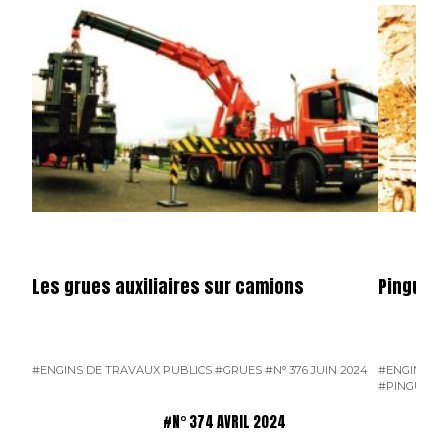
Les grues auxiliaires sur camions
Pinguely
#ENGINS DE TRAVAUX PUBLICS
#GRUES
#N° 376 JUIN 2024
#ENGINS DE
#PINGUELY
#N° 374 AVRIL 2024