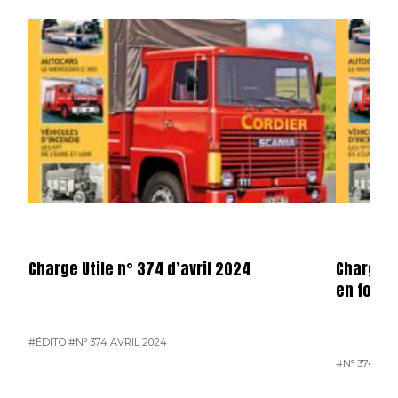
Charge Utile n° 374 d’avril 2024
Charge u
en forma
#ÉDITO
#N° 374 AVRIL 2024
#N° 374 AVR