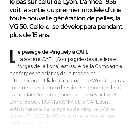
le pas sur celui de Lyon. L’année 1956
voit la sortie du premier modèle d’une
toute nouvelle génération de pelles, la
VG 50. Celle-ci se développera pendant
plus de 15 ans.
L
e passage de Pinguely à CAFL
La société CAFL (Compagnie des ateliers et
forges de la Loire) est issue de la Compagnie
des forges et aciéries de la marine et
d’Homécourt, filiale du groupe de Wendel, plus
connue sous le nom de Saint-Chamond, ville où
est implantée une bonne part de ses activités.
Donc, depuis 1957, la CCNM et la CAFL sont
actionnaires à parts égales de Pinguely-Ville-
Gozet. En 1960, la CCNM souhaite réaliser ses
actifs et se retirer. La...