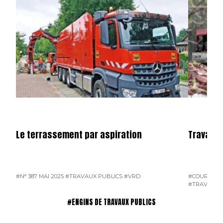
Le terrassement par aspiration
Travaux 
#N° 387 MAI 2025
#TRAVAUX PUBLICS
#VRD
#COURRIER 
#TRAVAUX 
#ENGINS DE TRAVAUX PUBLICS