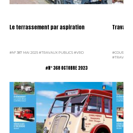
Le terrassement par aspiration
Travaux 
#N° 387 MAI 2025
#TRAVAUX PUBLICS
#VRD
#COURRIER 
#TRAVAUX 
#N° 368 OCTOBRE 2023