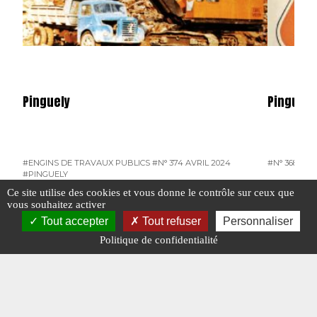
Pinguely
Pinguely
#ENGINS DE TRAVAUX PUBLICS
#N° 374 AVRIL 2024
#N° 368 OCT
#PINGUELY
Ce site utilise des cookies et vous donne le contrôle sur ceux que
#TRAVAUX PUBLICS
vous souhaitez activer
Tout accepter
Tout refuser
Personnaliser
Politique de confidentialité