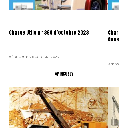
Charge Utile n° 368 d’octobre 2023
Charge u
Consulta
#ÉDITO
#N° 368 OCTOBRE 2023
#N° 368 OCT
#PINGUELY