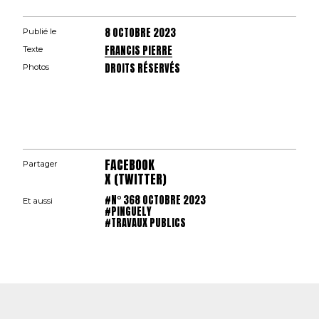
8 OCTOBRE 2023
Publié le
FRANCIS PIERRE
Texte
DROITS RÉSERVÉS
Photos
FACEBOOK
Partager
X (TWITTER)
#N° 368 OCTOBRE 2023
Et aussi
#PINGUELY
#TRAVAUX PUBLICS