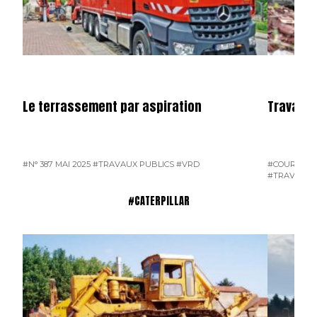
Le terrassement par aspiration
Travaux 
#N° 387 MAI 2025
#TRAVAUX PUBLICS
#VRD
#COURRIER 
#TRAVAUX 
#CATERPILLAR