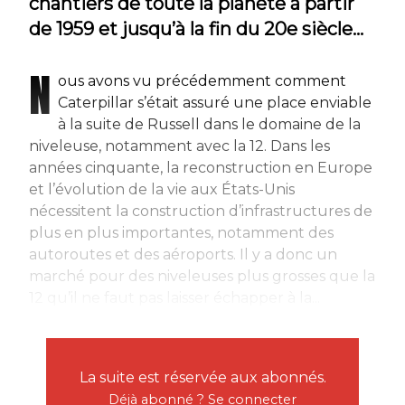
chantiers de toute la planète à partir
de 1959 et jusqu’à la fin du 20e siècle…
N
ous avons vu précédemment comment
Caterpillar s’était assuré une place enviable
à la suite de Russell dans le domaine de la
niveleuse, notamment avec la 12. Dans les
années cinquante, la reconstruction en Europe
et l’évolution de la vie aux États-Unis
nécessitent la construction d’infrastructures de
plus en plus importantes, notamment des
autoroutes et des aéroports. Il y a donc un
marché pour des niveleuses plus grosses que la
12 qu’il ne faut pas laisser échapper à la...
La suite est réservée aux abonnés.
Déjà abonné ?
Se connecter