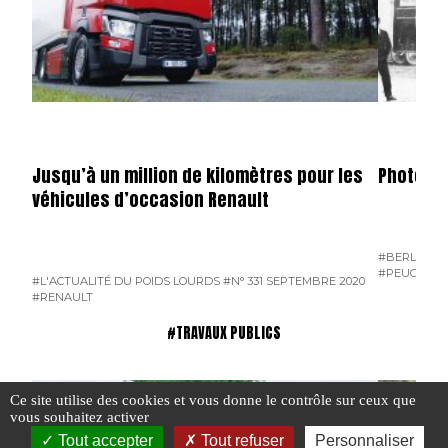
Jusqu’à un million de kilomètres pour les
Photos s
véhicules d’occasion Renault
#BERLIET
#
#PEUGEOT
#L'ACTUALITÉ DU POIDS LOURDS
#N° 331 SEPTEMBRE 2020
#RENAULT
#TRAVAUX PUBLICS
Ce site utilise des cookies et vous donne le contrôle sur ceux que
vous souhaitez activer
Tout accepter
Tout refuser
Personnaliser