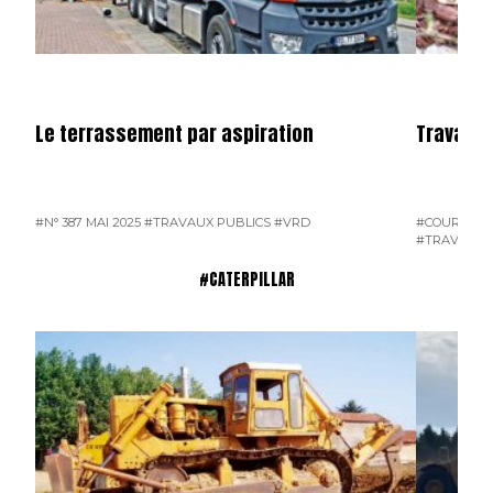
Le terrassement par aspiration
Travaux 
#N° 387 MAI 2025
#TRAVAUX PUBLICS
#VRD
#COURRIER 
#TRAVAUX 
#CATERPILLAR