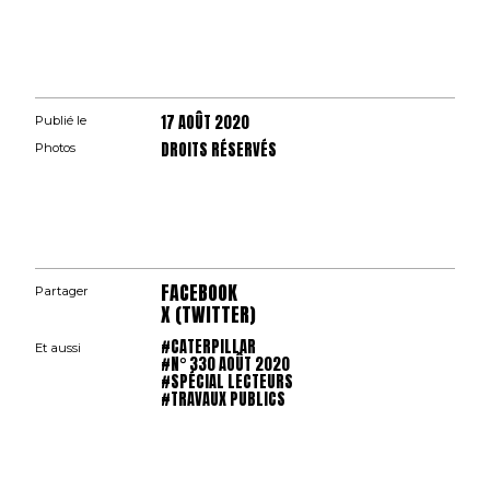
17 AOÛT 2020
Publié le
DROITS RÉSERVÉS
Photos
FACEBOOK
Partager
X (TWITTER)
#CATERPILLAR
Et aussi
#N° 330 AOÛT 2020
#SPÉCIAL LECTEURS
#TRAVAUX PUBLICS