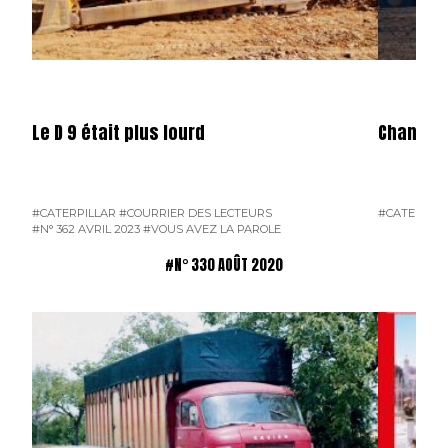
Le D 9 était plus lourd
Chantier
#CATERPILLAR
#COURRIER DES LECTEURS
#CATERPILL
#N° 362 AVRIL 2023
#VOUS AVEZ LA PAROLE
#N° 330 AOÛT 2020