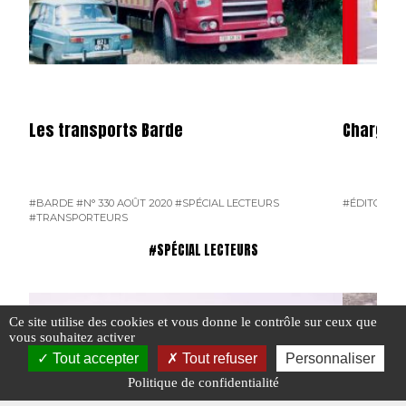
Les transports Barde
Charge U
#BARDE
#N° 330 AOÛT 2020
#SPÉCIAL LECTEURS
#ÉDITORIAL
#TRANSPORTEURS
#SPÉCIAL LECTEURS
Ce site utilise des cookies et vous donne le contrôle sur ceux que
vous souhaitez activer
Tout accepter
Tout refuser
Personnaliser
Politique de confidentialité