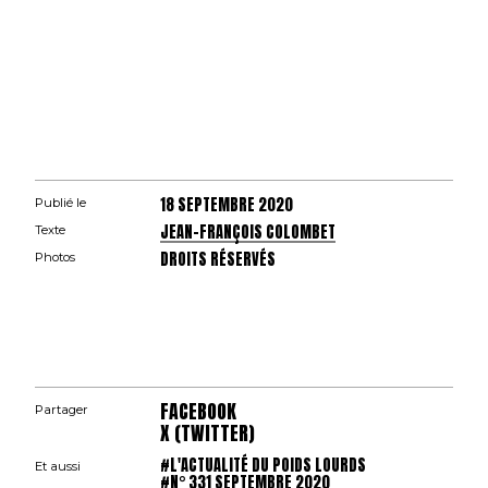
18 SEPTEMBRE 2020
Publié le
JEAN-FRANÇOIS COLOMBET
Texte
DROITS RÉSERVÉS
Photos
FACEBOOK
Partager
X (TWITTER)
#L'ACTUALITÉ DU POIDS LOURDS
Et aussi
#N° 331 SEPTEMBRE 2020