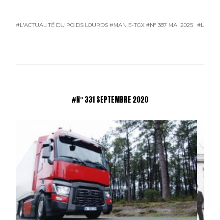
#L'ACTUALITÉ DU POIDS LOURDS
#MAN E-TGX
#N° 387 MAI 2025
#L'ACTU
#N° 331 SEPTEMBRE 2020