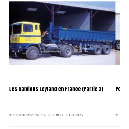
Les camions Leyland en France (Partie 2)
Permi
#LEYLAND
#N° 387 MAI 2025
#POIDS LOURDS
#L'ACTU