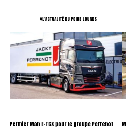
#L'ACTUALITÉ DU POIDS LOURDS
Permier Man E-TGX pour le groupe Perrenot
Merce