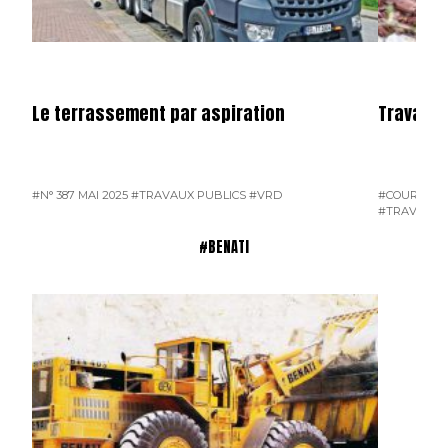
Le terrassement par aspiration
Travaux 
#N° 387 MAI 2025
#TRAVAUX PUBLICS
#VRD
#COURRIER 
#TRAVAUX 
#BENATI