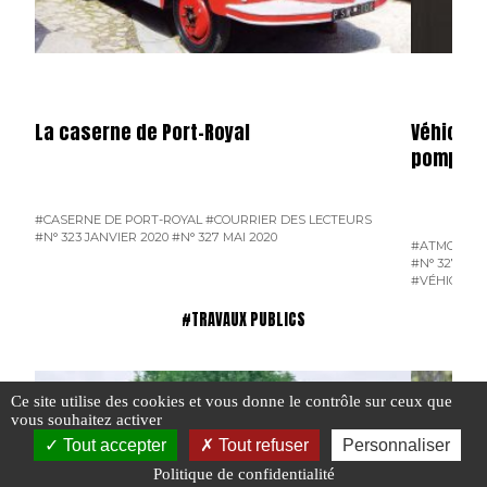
La caserne de Port-Royal
Véhicule
pompiers
#CASERNE DE PORT-ROYAL
#COURRIER DES LECTEURS
#N° 323 JANVIER 2020
#N° 327 MAI 2020
#ATMOSPH
#N° 327 MAI
#VÉHICULES
#TRAVAUX PUBLICS
Ce site utilise des cookies et vous donne le contrôle sur ceux que
vous souhaitez activer
Tout accepter
Tout refuser
Personnaliser
Politique de confidentialité