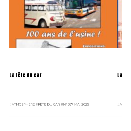
La fête du car
La mé
#ATMOSPHÈRE
#FÊTE DU CAR
#N° 387 MAI 2025
#ATMO