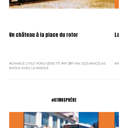
Un château à la place du rotor
La fêt
#CHARGE UTILE HORS-SÉRIE 117
#N° 387 MAI 2025
#NICOLAS
#ATMO
#VOUS AVEZ LA PAROLE
#ATMOSPHÈRE