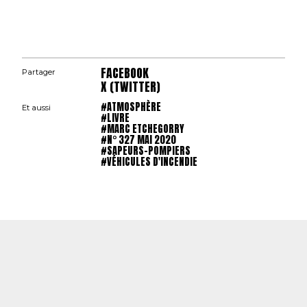
FACEBOOK
Partager
X (TWITTER)
#ATMOSPHÈRE
Et aussi
#LIVRE
#MARC ETCHEGORRY
#N° 327 MAI 2020
#SAPEURS-POMPIERS
#VÉHICULES D'INCENDIE