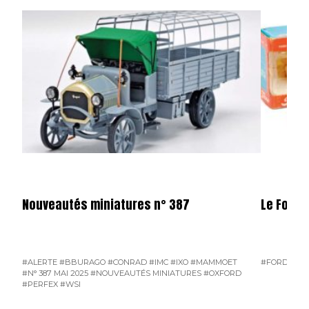
Nouveautés miniatures n° 387
Le Ford 
#ALERTE
#BBURAGO
#CONRAD
#IMC
#IXO
#MAMMOET
#FORD D800
#N° 387 MAI 2025
#NOUVEAUTÉS MINIATURES
#OXFORD
#PERFEX
#WSI