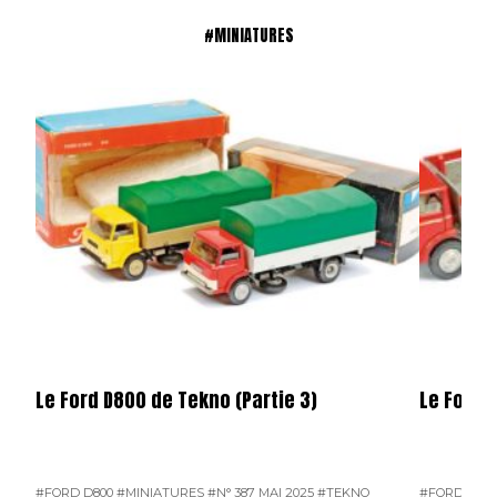
#MINIATURES
Le Ford D800 de Tekno (Partie 3)
Le Ford 
#FORD D800
#MINIATURES
#N° 387 MAI 2025
#TEKNO
#FORD D800