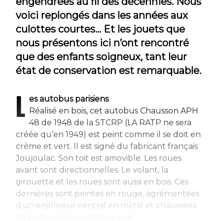
engendrées au fil des décennies. Nous
voici replongés dans les années aux
culottes courtes... Et les jouets que
nous présentons ici n’ont rencontré
que des enfants soigneux, tant leur
état de conservation est remarquable.
L
es autobus parisiens
Réalisé en bois, cet autobus Chausson APH
48 de 1948 de la STCRP (LA RATP ne sera
créée qu’en 1949) est peint comme il se doit en
crème et vert. Il est signé du fabricant français
Joujoulac. Son toit est amovible. Les roues
avant sont directionnelles. Le volant, la
girouette et les roues sont aussi en bois. Ces
dernières sont peintes en rouge, agrémentées
d’un enjoliveur central en métal et chaussées
de pneus en caoutchouc noir....