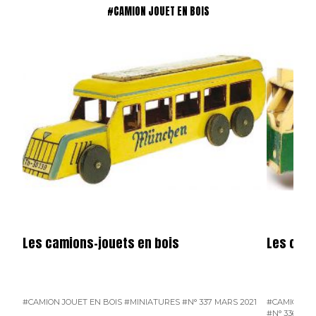
#CAMION JOUET EN BOIS
Les camions-jouets en bois
Les cami
#CAMION JOUET EN BOIS
#MINIATURES
#N° 337 MARS 2021
#CAMION JO
#N° 336 FÉV