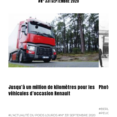
#N° 331 SEPTEMBRE 2020
Jusqu’à un million de kilomètres pour les
Photos s
véhicules d’occasion Renault
#BERLIET
#
#PEUGEOT
#L'ACTUALITÉ DU POIDS LOURDS
#N° 331 SEPTEMBRE 2020