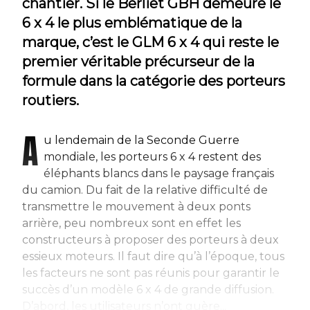
chantier. Si le Berliet GBH demeure le
6 x 4 le plus emblématique de la
marque, c’est le GLM 6 x 4 qui reste le
premier véritable précurseur de la
formule dans la catégorie des porteurs
routiers.
A
u lendemain de la Seconde Guerre
mondiale, les porteurs 6 x 4 restent des
éléphants blancs dans le paysage français
du camion. Du fait de la relative difficulté de
transmettre le mouvement à deux ponts
arrière, peu nombreux sont en effet les
constructeurs à proposer des porteurs à deux
essieux moteurs. Il faut dire qu’à l’époque, tous
les facteurs ne sont pas réunis pour garantir le
succès d’un modèle 6 x 4 de grande diffusion.
D’abord, les utilisateurs n’ont guère...