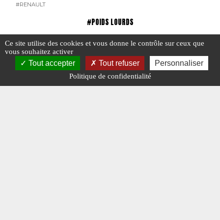
#RENAULT
#POIDS LOURDS
Ce site utilise des cookies et vous donne le contrôle sur ceux que
vous souhaitez activer
Tout accepter
Tout refuser
Personnaliser
Politique de confidentialité
Les camions Leyland en France (Partie 2)
Les cami