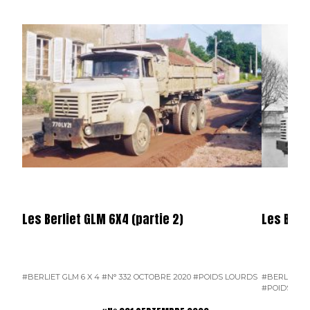
Les Berliet GLM 6X4 (partie 2)
Les Berli
#BERLIET GLM 6 X 4
#N° 332 OCTOBRE 2020
#POIDS LOURDS
#BERLIET GL
#POIDS LO