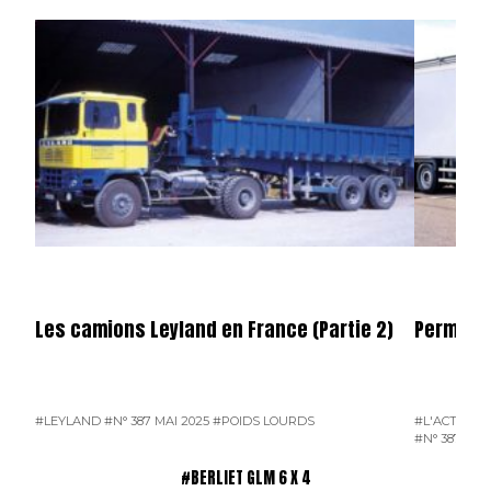
Les camions Leyland en France (Partie 2)
Permier 
#LEYLAND
#N° 387 MAI 2025
#POIDS LOURDS
#L'ACTUALI
#N° 387 MAI
#BERLIET GLM 6 X 4