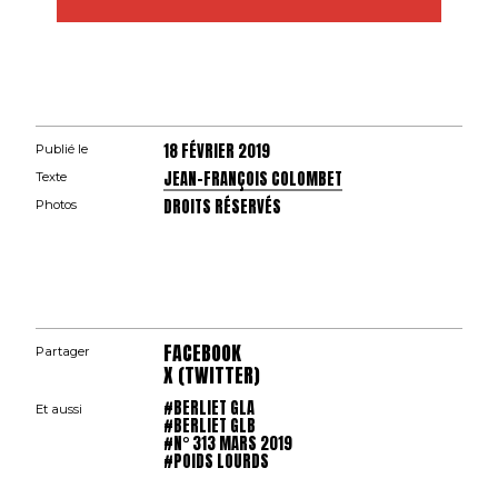
18 FÉVRIER 2019
Publié le
JEAN-FRANÇOIS COLOMBET
Texte
DROITS RÉSERVÉS
Photos
FACEBOOK
Partager
X (TWITTER)
#BERLIET GLA
Et aussi
#BERLIET GLB
#N° 313 MARS 2019
#POIDS LOURDS