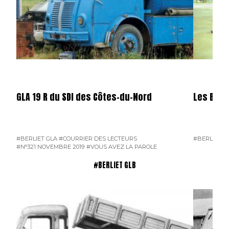
GLA 19 R du SDI des Côtes-du-Nord
Les Berli
#BERLIET GLA
#COURRIER DES LECTEURS
#BERLIET G
#N°321 NOVEMBRE 2019
#VOUS AVEZ LA PAROLE
#BERLIET GLB