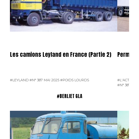
Les camions Leyland en France (Partie 2)
Permier 
#LEYLAND
#N° 387 MAI 2025
#POIDS LOURDS
#L'ACTUALI
#N° 387 MAI
#BERLIET GLA