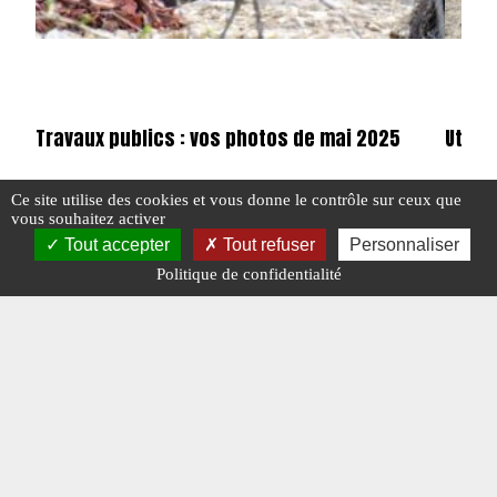
Travaux publics : vos photos de mai 2025
Utilit
Ce site utilise des cookies et vous donne le contrôle sur ceux que
vous souhaitez activer
Tout accepter
Tout refuser
Personnaliser
#COURRIER DES LECTEURS
#N° 387 MAI 2025
#COURR
#TRAVAUX PUBLICS
#UTILIT
Politique de confidentialité
#N°321 NOVEMBRE 2019