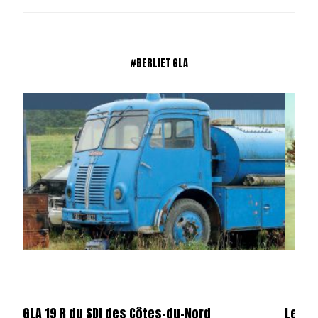
#BERLIET GLA
GLA 19 R du SDI des Côtes-du-Nord
Les Be