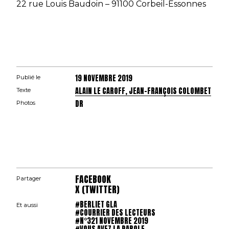
22 rue Louis Baudoin – 91100 Corbeil-Essonnes
19 NOVEMBRE 2019
Publié le
ALAIN LE CAROFF, JEAN-FRANÇOIS COLOMBET
Texte
DR
Photos
FACEBOOK
Partager
X (TWITTER)
#BERLIET GLA
Et aussi
#COURRIER DES LECTEURS
#N°321 NOVEMBRE 2019
#VOUS AVEZ LA PAROLE