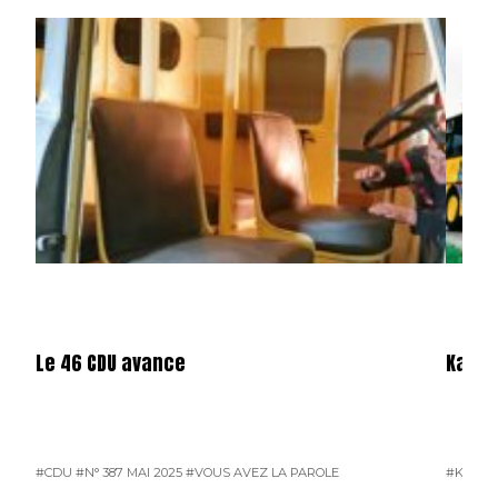
Le 46 CDU avance
Karos
#CDU
#N° 387 MAI 2025
#VOUS AVEZ LA PAROLE
#KAROS