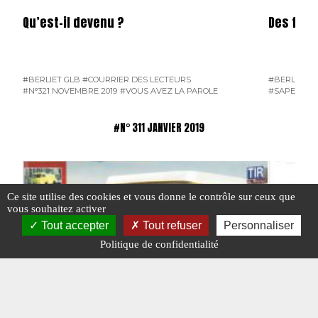
Qu’est-il devenu ?
Des four
#BERLIET GLB
#COURRIER DES LECTEURS
#BERLIET G
#N°321 NOVEMBRE 2019
#VOUS AVEZ LA PAROLE
#SAPEURS-
#N° 311 JANVIER 2019
Ce site utilise des cookies et vous donne le contrôle sur ceux que
vous souhaitez activer
Tout accepter
Tout refuser
Personnaliser
Politique de confidentialité