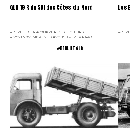
GLA 19 R du SDI des Côtes-du-Nord
Les Berli
#BERLIET GLA
#COURRIER DES LECTEURS
#BERLIET G
#N°321 NOVEMBRE 2019
#VOUS AVEZ LA PAROLE
#BERLIET GLB