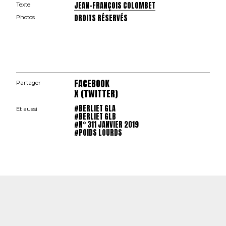
JEAN-FRANÇOIS COLOMBET
Texte
DROITS RÉSERVÉS
Photos
FACEBOOK
Partager
X (TWITTER)
#BERLIET GLA
Et aussi
#BERLIET GLB
#N° 311 JANVIER 2019
#POIDS LOURDS