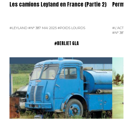
Les camions Leyland en France (Partie 2)
Permier 
#LEYLAND
#N° 387 MAI 2025
#POIDS LOURDS
#L'ACTUALI
#N° 387 MAI
#BERLIET GLA