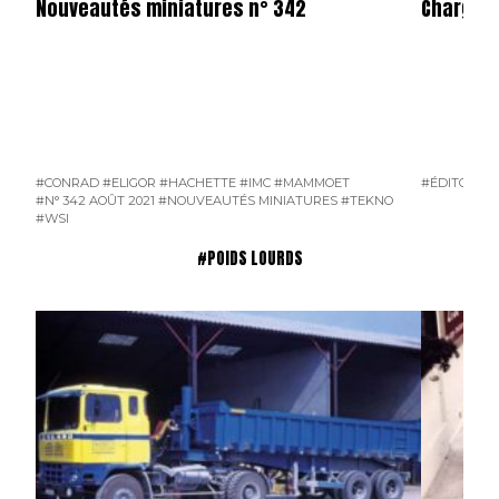
Nouveautés miniatures n° 342
Charge U
#CONRAD
#ELIGOR
#HACHETTE
#IMC
#MAMMOET
#ÉDITO
#N° 
#N° 342 AOÛT 2021
#NOUVEAUTÉS MINIATURES
#TEKNO
#WSI
#POIDS LOURDS