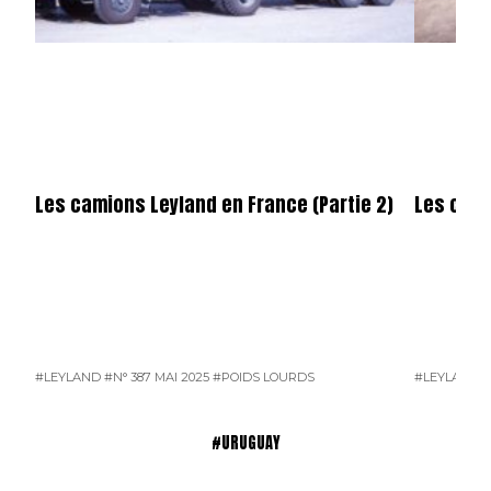
Les camions Leyland en France (Partie 2)
Les cami
#LEYLAND
#N° 387 MAI 2025
#POIDS LOURDS
#LEYLAND
#
#URUGUAY