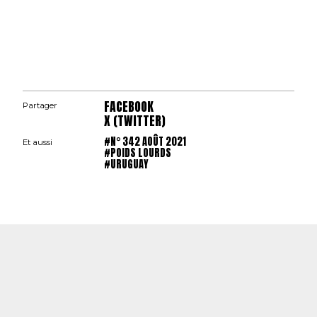
FACEBOOK
Partager
X (TWITTER)
#N° 342 AOÛT 2021
Et aussi
#POIDS LOURDS
#URUGUAY