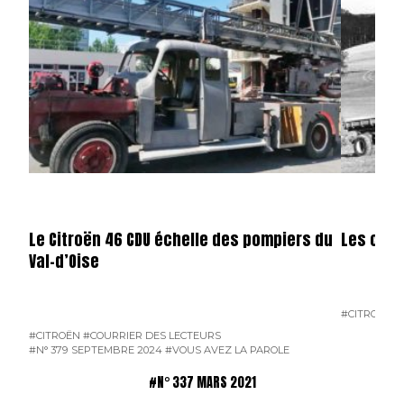
Le Citroën 46 CDU échelle des pompiers du
Les cami
Val-d’Oise
#CITROËN
#
#CITROËN
#COURRIER DES LECTEURS
#N° 379 SEPTEMBRE 2024
#VOUS AVEZ LA PAROLE
#N° 337 MARS 2021