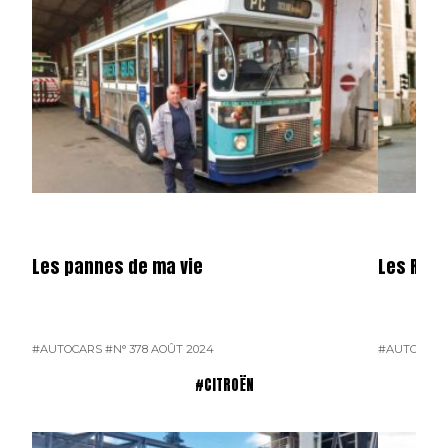
Les pannes de ma vie
Les R 31
#AUTOCARS
#N° 378 AOÛT 2024
#AUTOCARS
#CITROËN