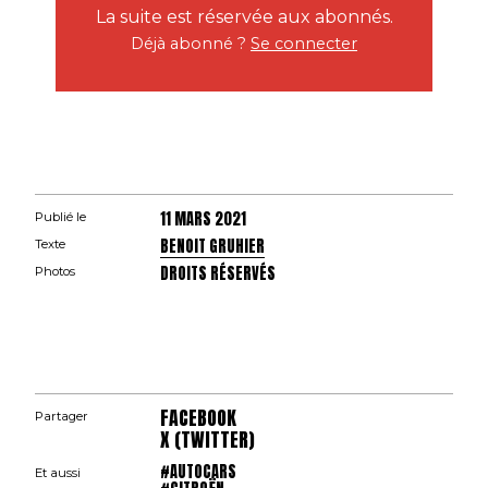
La suite est réservée aux abonnés.
Déjà abonné ?
Se connecter
11 MARS 2021
Publié le
BENOIT GRUHIER
Texte
DROITS RÉSERVÉS
Photos
FACEBOOK
Partager
X (TWITTER)
#AUTOCARS
Et aussi