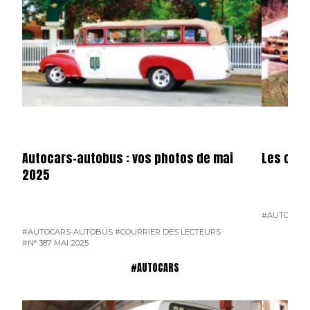
Autocars-autobus : vos photos de mai
Les cars
2025
#AUTOCARS
#AUTOCARS-AUTOBUS
#COURRIER DES LECTEURS
#N° 387 MAI 2025
#AUTOCARS