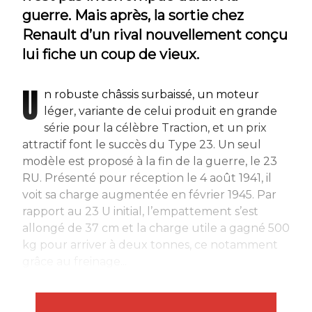
guerre. Mais après, la sortie chez
Renault d’un rival nouvellement conçu
lui fiche un coup de vieux.
U
n robuste châssis surbaissé, un moteur
léger, variante de celui produit en grande
série pour la célèbre Traction, et un prix
attractif font le succès du Type 23. Un seul
modèle est proposé à la fin de la guerre, le 23
RU. Présenté pour réception le 4 août 1941, il
voit sa charge augmentée en février 1945. Par
rapport au 23 U initial, l’empattement s’est
allongé de 37 cm et la charge utile a gagné 500
kg pour arriver à deux tonnes, ce notamment
grâce au freinage...