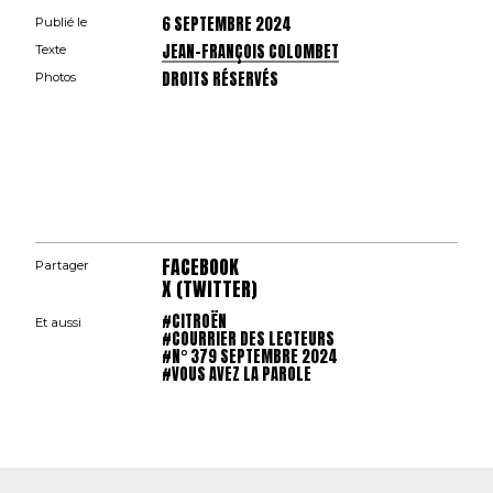
6 SEPTEMBRE 2024
Publié le
JEAN-FRANÇOIS COLOMBET
Texte
DROITS RÉSERVÉS
Photos
FACEBOOK
Partager
X (TWITTER)
#CITROËN
Et aussi
#COURRIER DES LECTEURS
#N° 379 SEPTEMBRE 2024
#VOUS AVEZ LA PAROLE