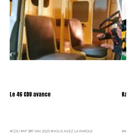
Le 46 CDU avance
Karos
#CDU
#N° 387 MAI 2025
#VOUS AVEZ LA PAROLE
#KAROS