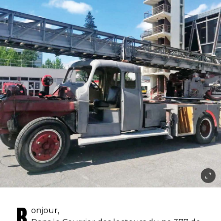
B
onjour,