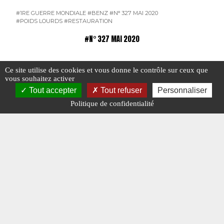
#1RE GUERRE MONDIALE
#BENZ
#N° 327 MAI 2020
#POIDS LOURDS
#RESTAURATION
#N° 327 MAI 2020
Ce site utilise des cookies et vous donne le contrôle sur ceux que
vous souhaitez activer
Tout accepter
Tout refuser
Personnaliser
Politique de confidentialité
La caserne de Port-Royal
Véhicule
pompiers