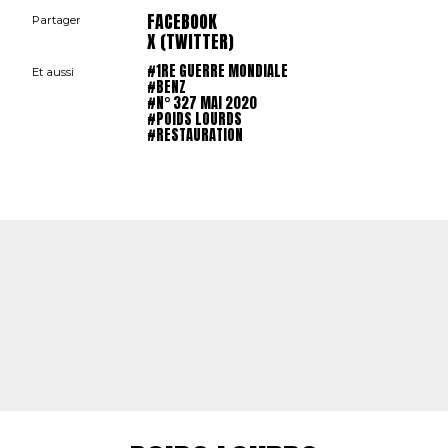
FACEBOOK
Partager
X (TWITTER)
#1RE GUERRE MONDIALE
Et aussi
#BENZ
#N° 327 MAI 2020
#POIDS LOURDS
#RESTAURATION