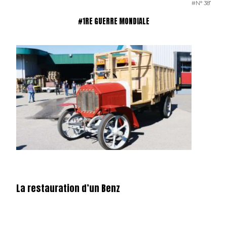
#N° 387 MAI
#1RE GUERRE MONDIALE
La restauration d’un Benz