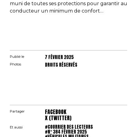
muni de toutes ses protections pour garantir au
conducteur un minimum de confort…
7 FÉVRIER 2025
Publié le
DROITS RÉSERVÉS
Photos
FACEBOOK
Partager
X (TWITTER)
#COURRIER DES LECTEURS
Et aussi
#N° 384 FÉVRIER 2025
#VÉHICULES MILITAIRES