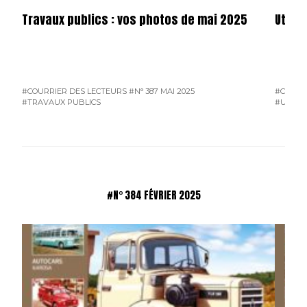
Travaux publics : vos photos de mai 2025
Utilit
#COURRIER DES LECTEURS
#N° 387 MAI 2025
#COURR
#TRAVAUX PUBLICS
#UTILIT
#N° 384 FÉVRIER 2025