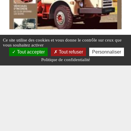
Ce site utilise des cookies et vous donne le contrôle sur ceux que
vous souhaitez activer
Tout accepter
Tout refuser
Personnaliser
Charge Utile n° 384 de février 2025
Charg
Politique de confidentialité
en fo
#ÉDITO
#N° 384 FÉVRIER 2025
#N° 384
#VÉHICULES MILITAIRES