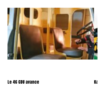
Le 46 CDU avance
Karos