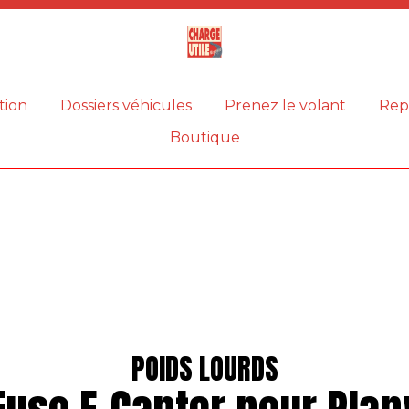
Magazine
Charge
utile
tion
Dossiers véhicules
Prenez le volant
Rep
Boutique
POIDS LOURDS