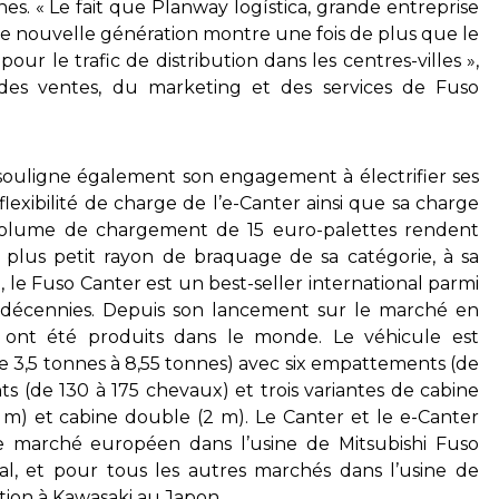
nes. « Le fait que Planway logística, grande entreprise
 de nouvelle génération montre une fois de plus que le
our le trafic de distribution dans les centres-villes »,
des ventes, du marketing et des services de Fuso
souligne également son engagement à électrifier ses
flexibilité de charge de l’e-Canter ainsi que sa charge
volume de chargement de 15 euro-palettes rendent
au plus petit rayon de braquage de sa catégorie, à sa
, le Fuso Canter est un best-seller international parmi
x décennies. Depuis son lancement sur le marché en
r ont été produits dans le monde. Le véhicule est
de 3,5 tonnes à 8,55 tonnes) avec six empattements (de
ts (de 130 à 175 chevaux) et trois variantes de cabine
2 m) et cabine double (2 m). Le Canter et le e-Canter
le marché européen dans l’usine de Mitsubishi Fuso
, et pour tous les autres marchés dans l’usine de
tion à Kawasaki au Japon.