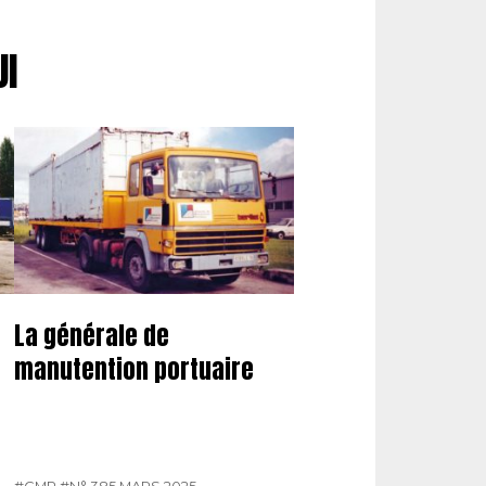
UI
La générale de
manutention portuaire
#GMP
#N° 385 MARS 2025