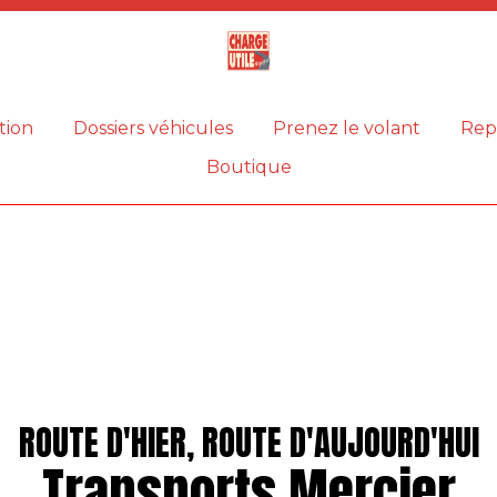
Magazine
Charge
utile
tion
Dossiers véhicules
Prenez le volant
Rep
Boutique
ROUTE D'HIER, ROUTE D'AUJOURD'HUI
Transports Mercier