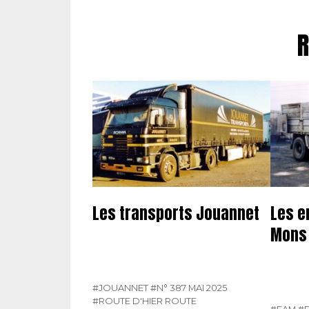
R
Les transports Jouannet
Les e
Mons
#JOUANNET
#N° 387 MAI 2025
#ROUTE D'HIER ROUTE
#EAM
#