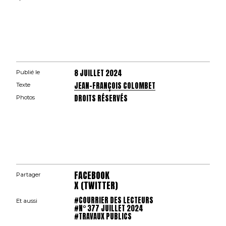
8 JUILLET 2024
Publié le
JEAN-FRANÇOIS COLOMBET
Texte
DROITS RÉSERVÉS
Photos
FACEBOOK
Partager
X (TWITTER)
#COURRIER DES LECTEURS
Et aussi
#N° 377 JUILLET 2024
#TRAVAUX PUBLICS