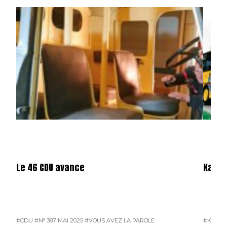
Le 46 CDU avance
Karos
#CDU
#N° 387 MAI 2025
#VOUS AVEZ LA PAROLE
#KAROS