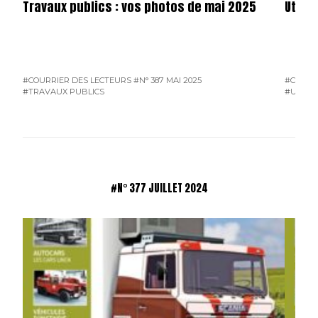
Travaux publics : vos photos de mai 2025
Utilit
#COURRIER DES LECTEURS
#N° 387 MAI 2025
#COURR
#TRAVAUX PUBLICS
#UTILIT
#N° 377 JUILLET 2024