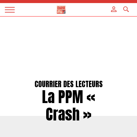
Panneau de gestion des cookies
Magazine
Charge
utile
COURRIER DES LECTEURS
La PPM «
Crash »