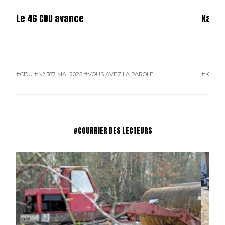
Le 46 CDU avance
Karos
#CDU
#N° 387 MAI 2025
#VOUS AVEZ LA PAROLE
#KAROS
#COURRIER DES LECTEURS