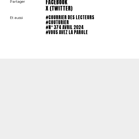
FACEBOOK
Partager
X (TWITTER)
#COURRIER DES LECTEURS
Et aussi
#COUTURIER
#N° 374 AVRIL 2024
#VOUS AVEZ LA PAROLE