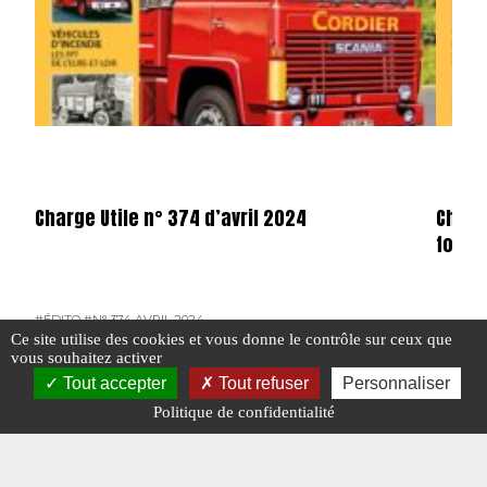
Charge Utile n° 374 d’avril 2024
Charg
forma
#ÉDITO
#N° 374 AVRIL 2024
Ce site utilise des cookies et vous donne le contrôle sur ceux que
#N° 374
vous souhaitez activer
Tout accepter
Tout refuser
Personnaliser
Politique de confidentialité
#VÉHICULES D'INCENDIE