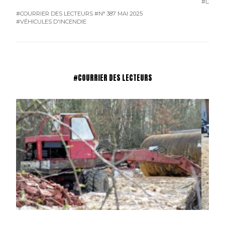
#DEUX-
#COURRIER DES LECTEURS
#N° 387 MAI 2025
#VÉHICULES D'INCENDIE
#COURRIER DES LECTEURS