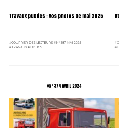
Travaux publics : vos photos de mai 2025
Utilit
#COURRIER DES LECTEURS
#N° 387 MAI 2025
#COURR
#TRAVAUX PUBLICS
#UTILIT
#N° 374 AVRIL 2024